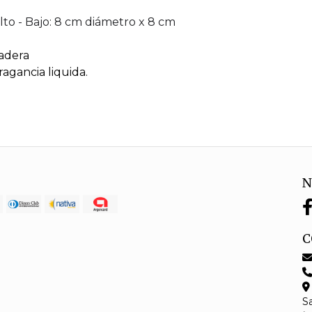
lto - Bajo: 8 cm diámetro x 8 cm
madera
ragancia liquida.
N
C
S