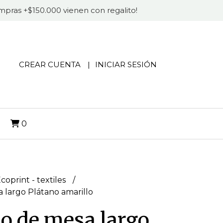
compras +$150.000 vienen con regalito!
CREAR CUENTA
INICIAR SESIÓN
O
0
coprint - textiles
 largo Plátano amarillo
o de mesa largo